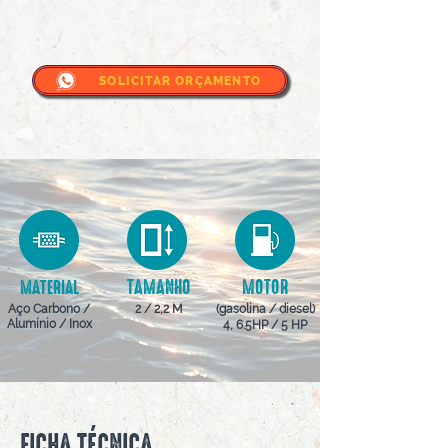
SOLICITAR ORÇAMENTO
TAMANHO
MOTOR
MATERIAL
Aço Carbono /
2 / 2,2 M
(gasolina / diesel)
Alumínio / Inox
4, 6.5HP / 5 HP
FICHA TÉCNICA