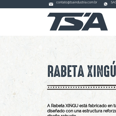
contato@tsaindustria.com.br
SAC
RABETA XING
A
Rabeta
XINGU está fabricado en tú
diseñado con una estructura reforz