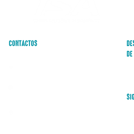
CONTACTOS
DE
DE
contato@tsaindustria.com.br
Cat
Atención al cliente:
+55 (93) 9 9199 5704
SI
Sede:
Avenida Curua-Una, SN -
Jaderlândia, Santarém - PA,
68045-000 - Almacenes 1 y 2